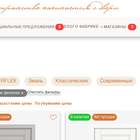
транство начинается с двери
ЦИАЛЬНЫЕ ПРЕДЛОЖЕНИЯ
БЛОГ
О ФАБРИКЕ
МАГАЗИНЫ
6
3
ФАБРИКА
ДИЗАЙНЕРАМ
ERFLEX
Эмаль
Классические
Современные
Очистить фильтры
ри филенки
озрастанию цены
По убыванию цены
родаж
В наличии
Хит продаж