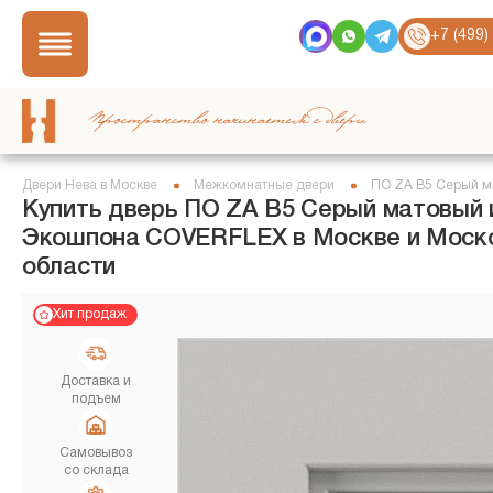
+7 (499)
Пространство начинается с двери
Двери Нева в Москве
Межкомнатные двери
ПО ZA В5 Серый м
Купить дверь ПО ZA В5 Серый матовый 
Экошпона COVERFLEX в Москве и Моск
области
Хит продаж
Доставка и
подъем
Самовывоз
со склада