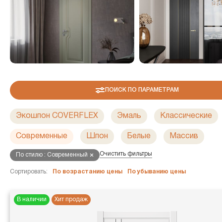
ПОИСК ПО ПАРАМЕТРАМ
Экошпон COVERFLEX
Эмаль
Классические
Современные
Шпон
Белые
Массив
Очистить фильтры
По стилю : Современный
Сортировать:
По возрастанию цены
По убыванию цены
В наличии
Хит продаж