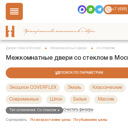
+7 (499)
Пространство начинается с двери
Двери Нева в Москве
Межкомнатные двери
со стеклом
Межкомнатные двери со стеклом в Мос
ПОИСК ПО ПАРАМЕТРАМ
Экошпон COVERFLEX
Эмаль
Классические
Современные
Шпон
Белые
Массив
Очистить фильтры
Тип остекления: Со стеклом
Сортировать:
По возрастанию цены
По убыванию цены