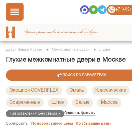
+7 (499)
Пространство начинается с двери
Двери Нева в Москве
Межкомнатные двери
глухие
Глухие межкомнатные двери в Москве
ПОИСК ПО ПАРАМЕТРАМ
Экошпон COVERFLEX
Эмаль
Классические
Современные
Шпон
Белые
Массив
Очистить фильтры
Тип остекления: Без стекла
Сортировать:
По возрастанию цены
По убыванию цены