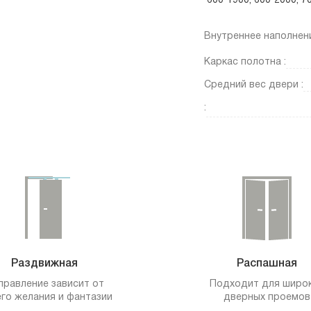
600*1900, 600*2000, 
Внутреннее наполнени
Каркас полотна :
Средний вес двери :
:
Раздвижная
Распашная
правление зависит от
Подходит для широ
го желания и фантазии
дверных проемов