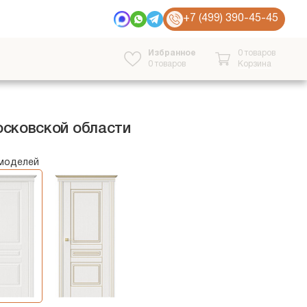
+7 (499) 390-45-45
Избранное
0 товаров
0
товаров
Корзина
осковской области
 моделей