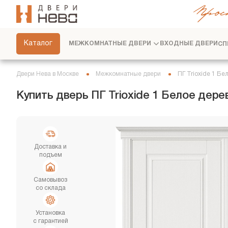
Прос
СКРЫТЫЕ ДВЕРИ
ФУРНИТУРА
Каталог
МЕЖКОМНАТНЫЕ ДВЕРИ
ВХОДНЫЕ ДВЕРИ
СП
ПЕРЕГОРОДКИ
ПЛИНТУСЫ
Двери Нева в Москве
Межкомнатные двери
ПГ Trioxide 1 Бе
РАЗДВИЖНЫЕ ДВЕРИ
Купить дверь ПГ Trioxide 1 Белое де
ДВЕРНЫЕ СИСТЕМЫ
СТЕНОВЫЕ ПАНЕЛИ
ДЕКОРАТИВНЫЕ РЕЙКИ
Доставка и
подъем
СЕРВИС
Самовывоз
со склада
Установка
с гарантией