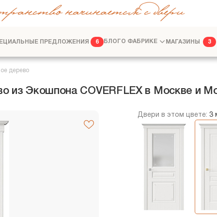
транство начинается с двери
ЕЦИАЛЬНЫЕ ПРЕДЛОЖЕНИЯ
БЛОГ
О ФАБРИКЕ
МАГАЗИНЫ
6
3
ФАБРИКА
ДИЗАЙНЕРАМ
лое дерево
рево из Экошпона COVERFLEX в Москве и М
Двери в этом цвете:
3