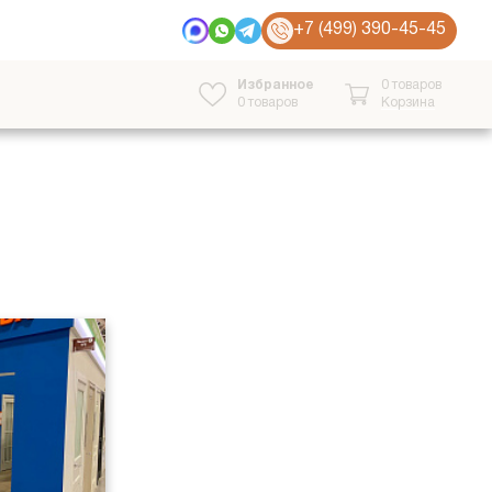
+7 (499) 390-45-45
Избранное
0 товаров
0
товаров
Корзина