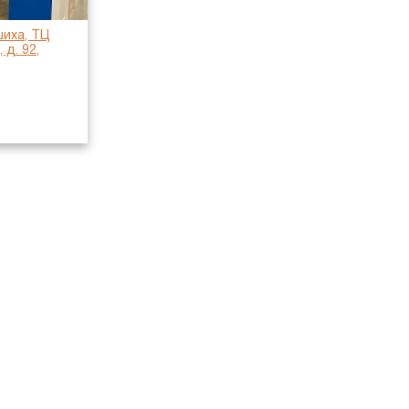
шиха, ТЦ
д. 92,