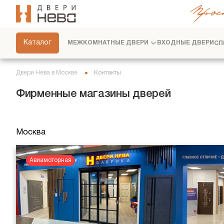
Прос
СКРЫТЫЕ ДВЕРИ
ФУРНИТУРА
Каталог
МЕЖКОМНАТНЫЕ ДВЕРИ
ВХОДНЫЕ ДВЕРИ
СП
ПЕРЕГОРОДКИ
ПЛИНТУСЫ
Двери Нева в Москве
Контакты
РАЗДВИЖНЫЕ ДВЕРИ
Фирменные магазины дверей
ДВЕРНЫЕ СИСТЕМЫ
СТЕНОВЫЕ ПАНЕЛИ
Москва
ДЕКОРАТИВНЫЕ РЕЙКИ
Авиамоторная
СЕРВИС