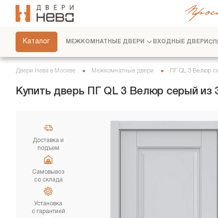
Прос
СКРЫТЫЕ ДВЕРИ
ФУРНИТУРА
Каталог
МЕЖКОМНАТНЫЕ ДВЕРИ
ВХОДНЫЕ ДВЕРИ
СП
ПЕРЕГОРОДКИ
ПЛИНТУСЫ
Двери Нева в Москве
Межкомнатные двери
ПГ QL 3 Велюр с
РАЗДВИЖНЫЕ ДВЕРИ
Купить дверь ПГ QL 3 Велюр серый из
ДВЕРНЫЕ СИСТЕМЫ
СТЕНОВЫЕ ПАНЕЛИ
ДЕКОРАТИВНЫЕ РЕЙКИ
Доставка и
подъем
СЕРВИС
Самовывоз
со склада
Установка
с гарантией