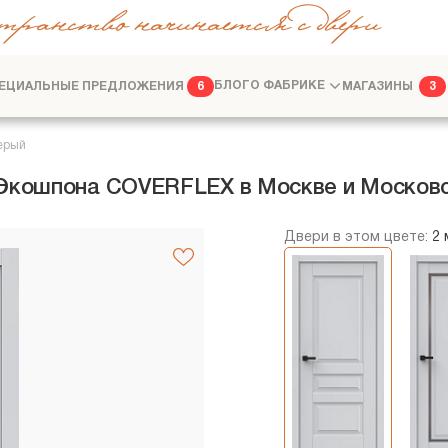
транство начинается с двери
ЕЦИАЛЬНЫЕ ПРЕДЛОЖЕНИЯ
БЛОГ
О ФАБРИКЕ
МАГАЗИНЫ
6
3
ФАБРИКА
ДИЗАЙНЕРАМ
ерый
 Экошпона COVERFLEX в Москве и Москов
Двери в этом цвете:
2