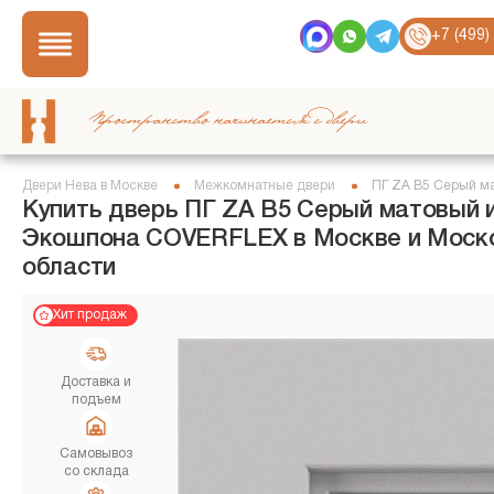
+7 (499)
Пространство начинается с двери
Двери Нева в Москве
Межкомнатные двери
ПГ ZA В5 Серый м
Купить дверь ПГ ZA В5 Серый матовый 
Экошпона COVERFLEX в Москве и Моск
области
Хит продаж
Доставка и
подъем
Самовывоз
со склада