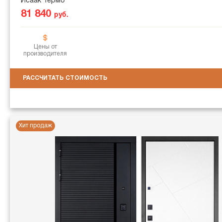
Исаак Термо
81 840
руб.
Цены от
производителя
РАССЧИТАТЬ СТОИМОСТЬ
Хит продаж