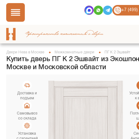
+7 (499)
Пространство начинается с двери
Двери Нева в Москве
Межкомнатные двери
ПГ K 2 Эшвайт
Купить дверь ПГ K 2 Эшвайт из Экошпон
Москве и Московской области
Доставка и
Усто
подъем
к 
Самовывоз
Погл
со склада
ш
Установка
Си
с гарантией
Ант