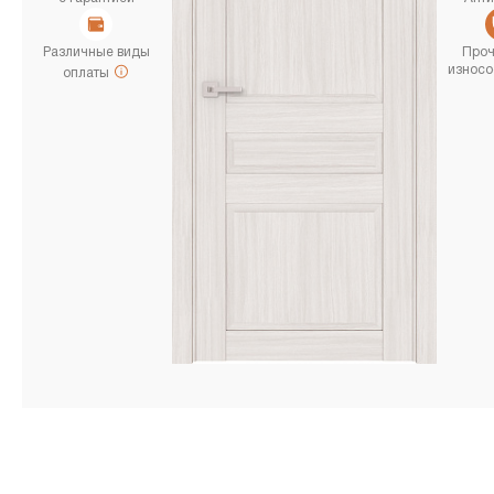
Различные виды
Проч
износо
оплаты