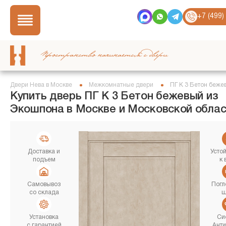
+7 (499)
Пространство начинается с двери
Двери Нева в Москве
Межкомнатные двери
ПГ K 3 Бетон беже
Купить дверь ПГ K 3 Бетон бежевый из
Экошпона в Москве и Московской облас
Доставка и
Усто
подъем
к 
Самовывоз
Погл
со склада
ш
Установка
Си
с гарантией
Ант