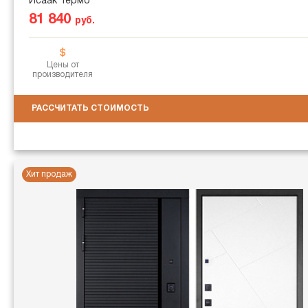
Исаак Термо
81 840
руб.
Цены от
производителя
РАССЧИТАТЬ СТОИМОСТЬ
Хит продаж