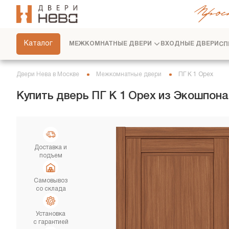
Прос
СКРЫТЫЕ ДВЕРИ
ФУРНИТУРА
Каталог
МЕЖКОМНАТНЫЕ ДВЕРИ
ВХОДНЫЕ ДВЕРИ
СП
ПЕРЕГОРОДКИ
ПЛИНТУСЫ
Двери Нева в Москве
Межкомнатные двери
ПГ K 1 Орех
РАЗДВИЖНЫЕ ДВЕРИ
Купить дверь ПГ K 1 Орех из Экошпона
ДВЕРНЫЕ СИСТЕМЫ
СТЕНОВЫЕ ПАНЕЛИ
ДЕКОРАТИВНЫЕ РЕЙКИ
Доставка и
подъем
СЕРВИС
Самовывоз
со склада
Установка
с гарантией