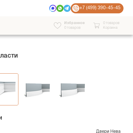
+7 (499) 390-45-45
Избранное
0 товаров
0
товаров
Корзина
бласти
и
Двери Нева