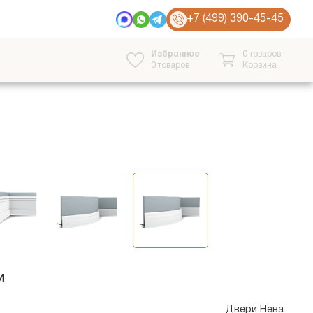
+7 (499) 390-45-45
Избранное
0 товаров
0
товаров
Корзина
и
Двери Нева