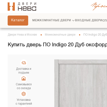
Прос
СКРЫТЫЕ ДВЕРИ
ФУРНИТУРА
Каталог
МЕЖКОМНАТНЫЕ ДВЕРИ
ВХОДНЫЕ ДВЕРИ
СП
ПЕРЕГОРОДКИ
ПЛИНТУСЫ
Двери Нева в Москве
Межкомнатные двери
ПО Indigo 20 Ду
РАЗДВИЖНЫЕ ДВЕРИ
Купить дверь ПО Indigo 20 Дуб оксфо
ДВЕРНЫЕ СИСТЕМЫ
СТЕНОВЫЕ ПАНЕЛИ
ДЕКОРАТИВНЫЕ РЕЙКИ
Доставка и
подъем
СЕРВИС
Самовывоз
со склада
Установка
с гарантией