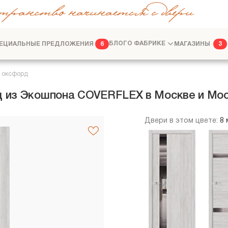
транство начинается с двери
ЕЦИАЛЬНЫЕ ПРЕДЛОЖЕНИЯ
БЛОГ
О ФАБРИКЕ
МАГАЗИНЫ
6
3
ФАБРИКА
ДИЗАЙНЕРАМ
б оксфорд
рд из Экошпона COVERFLEX в Москве и Мо
Двери в этом цвете:
8