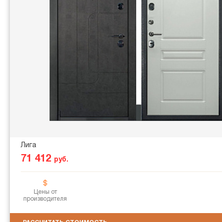
Лига
71 412
руб.
Цены от
производителя