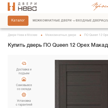
Прос
СКРЫТЫЕ ДВЕРИ
ФУРНИТУРА
Каталог
МЕЖКОМНАТНЫЕ ДВЕРИ
ВХОДНЫЕ ДВЕРИ
СП
ПЕРЕГОРОДКИ
ПЛИНТУСЫ
Двери Нева в Москве
Межкомнатные двери
ПО Queen 12 Ор
РАЗДВИЖНЫЕ ДВЕРИ
Купить дверь ПО Queen 12 Орех Макад
ДВЕРНЫЕ СИСТЕМЫ
СТЕНОВЫЕ ПАНЕЛИ
ДЕКОРАТИВНЫЕ РЕЙКИ
Доставка и
подъем
СЕРВИС
Самовывоз
со склада
Установка
с гарантией