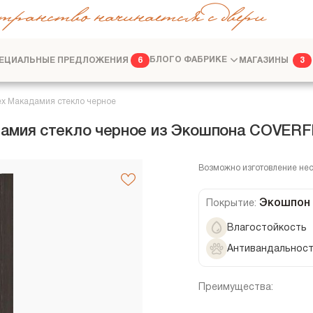
транство начинается с двери
ЕЦИАЛЬНЫЕ ПРЕДЛОЖЕНИЯ
БЛОГ
О ФАБРИКЕ
МАГАЗИНЫ
6
3
ФАБРИКА
ДИЗАЙНЕРАМ
ех Макадамия стекло черное
амия стекло черное из Экошпона COVERF
Возможно изготовление не
Экошпон
Покрытие:
Влагостойкость
Антивандальнос
Преимущества: