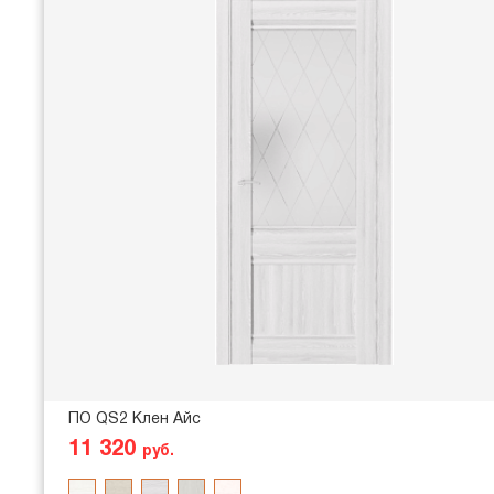
ПО QS2 Клен Айс
11 320
руб.