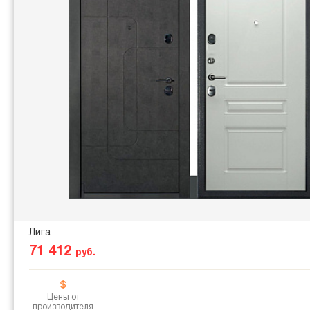
Лига
71 412
руб.
Цены от
производителя