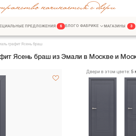
транство начинается с двери
ЕЦИАЛЬНЫЕ ПРЕДЛОЖЕНИЯ
БЛОГ
О ФАБРИКЕ
МАГАЗИНЫ
6
3
ФАБРИКА
ДИЗАЙНЕРАМ
аль графит Ясень браш
ит Ясень браш из Эмали в Москве и Мос
Двери в этом цвете:
5