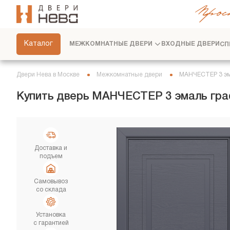
Прос
СКРЫТЫЕ ДВЕРИ
ФУРНИТУРА
Каталог
МЕЖКОМНАТНЫЕ ДВЕРИ
ВХОДНЫЕ ДВЕРИ
СП
ПЕРЕГОРОДКИ
ПЛИНТУСЫ
Двери Нева в Москве
Межкомнатные двери
МАНЧЕСТЕР 3 эм
РАЗДВИЖНЫЕ ДВЕРИ
Купить дверь МАНЧЕСТЕР 3 эмаль граф
ДВЕРНЫЕ СИСТЕМЫ
СТЕНОВЫЕ ПАНЕЛИ
ДЕКОРАТИВНЫЕ РЕЙКИ
Доставка и
подъем
СЕРВИС
Самовывоз
со склада
Установка
с гарантией