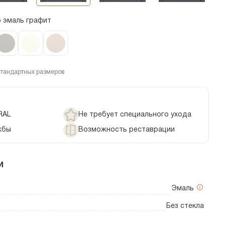
o эмаль графит
стандартных размеров
RAL
Не требует специального ухода
жбы
Возможность реставрации
и
Эмаль
Без стекла