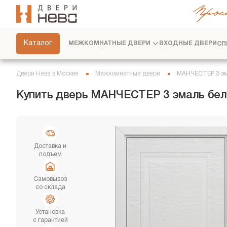
Прос
СКРЫТЫЕ ДВЕРИ
ФУРНИТУРА
Каталог
МЕЖКОМНАТНЫЕ ДВЕРИ
ВХОДНЫЕ ДВЕРИ
СП
ПЕРЕГОРОДКИ
ПЛИНТУСЫ
Двери Нева в Москве
Межкомнатные двери
МАНЧЕСТЕР 3 эм
РАЗДВИЖНЫЕ ДВЕРИ
Купить дверь МАНЧЕСТЕР 3 эмаль бела
ДВЕРНЫЕ СИСТЕМЫ
СТЕНОВЫЕ ПАНЕЛИ
ДЕКОРАТИВНЫЕ РЕЙКИ
Доставка и
подъем
СЕРВИС
Самовывоз
со склада
Установка
с гарантией