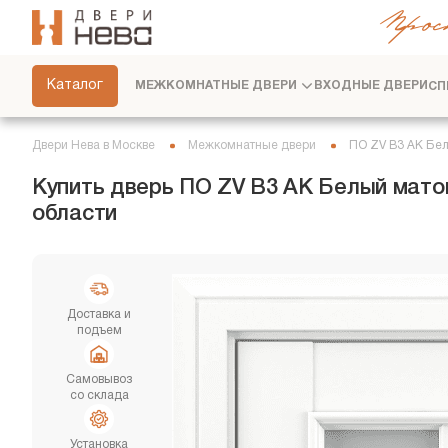
Прос
СКРЫТЫЕ ДВЕРИ
ФУРНИТУРА
Каталог
МЕЖКОМНАТНЫЕ ДВЕРИ
ВХОДНЫЕ ДВЕРИ
СП
ПЕРЕГОРОДКИ
ПЛИНТУСЫ
Двери Нева в Москве
Межкомнатные двери
ПО ZV В3 АК Бел
РАЗДВИЖНЫЕ ДВЕРИ
Купить дверь ПО ZV В3 АК Белый мато
области
ДВЕРНЫЕ СИСТЕМЫ
СТЕНОВЫЕ ПАНЕЛИ
ДЕКОРАТИВНЫЕ РЕЙКИ
Доставка и
СЕРВИС
подъем
Самовывоз
со склада
Установка