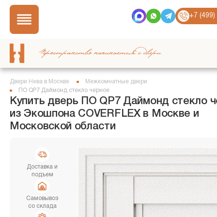
+7 (499)
Пространство начинается с двери
Двери Нева в Москве
Межкомнатные двери
ПО QP7 Даймонд стекло черное
Купить дверь ПО QP7 Даймонд стекло 
из Экошпона COVERFLEX в Москве и
Московской области
Доставка и
подъем
Самовывоз
со склада