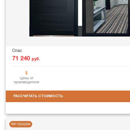
Спас
71 240
руб.
Цены от
производителя
РАССЧИТАТЬ СТОИМОСТЬ
Хит продаж