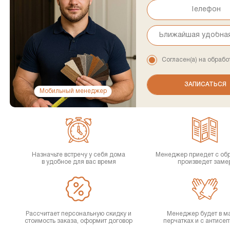
Согласен(а) на обрабо
Мобильный менеджер
Назначьте встречу у себя дома
Менеджер приедет с об
в удобное для вас время
произведет заме
Рассчитает персональную скидку и
Менеджер будет в ма
стоимость заказа, оформит договор
перчатках и с антисе