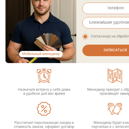
Согласен(а) на обрабо
Мобильный менеджер
Назначьте встречу у себя дома
Менеджер приедет с об
в удобное для вас время
произведет заме
Рассчитает персональную скидку и
Менеджер будет в ма
стоимость заказа, оформит договор
перчатках и с антисе