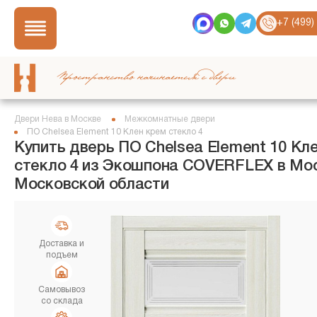
+7 (499)
Пространство начинается с двери
Двери Нева в Москве
Межкомнатные двери
ПО Chelsea Element 10 Клен крем стекло 4
Купить дверь ПО Chelsea Element 10 Кл
стекло 4 из Экошпона COVERFLEX в Мос
Московской области
Доставка и
подъем
Самовывоз
со склада