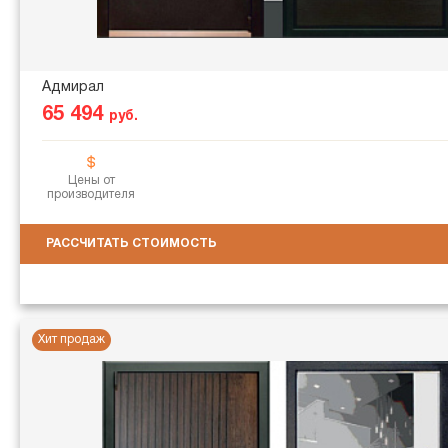
Адмирал
65 494
руб.
Цены от
производителя
РАССЧИТАТЬ СТОИМОСТЬ
Хит продаж