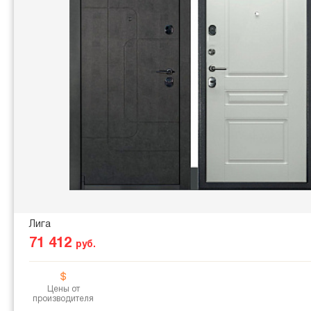
Лига
71 412
руб.
Цены от
производителя