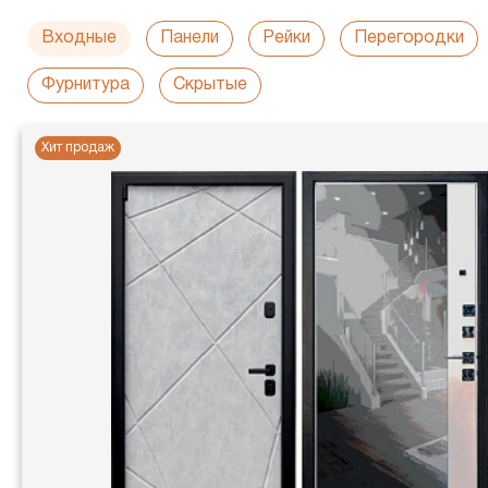
Входные
Панели
Рейки
Перегородки
Фурнитура
Скрытые
Хит продаж