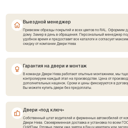
Выездной менеджер
Привезем образцы покрытий и всех цветов по RAL. Оформим д
дому. Замер в день в обращения. Персональный менеджер по
удобное время и предоставит все каталоги и согласует макси
скидку от компании Двери Нева
Гарантия на двери и монтаж
В команде Двери Нева работают опытные монтажники, мы тща
контролируем каждый этап на производстве. Цена от производ
дополнительных наценок. Сроки и цены фиксируются в договор
Вы можете купить двери без предоплаты.
Двери «под ключ»
Собственный штат водителей и фирменных автомобилей от к
Двери Нева. Своевременная доставка и установка по всем ГО
СНИПам. Готовые двери уже завтра в Вашу квартиру или заго