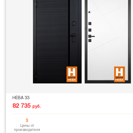
НЕВА 33
82 735
руб.
Цены от
производителя