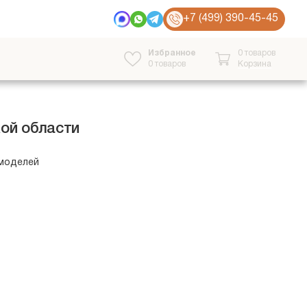
+7 (499) 390-45-45
Избранное
0 товаров
0
товаров
Корзина
ой области
 моделей