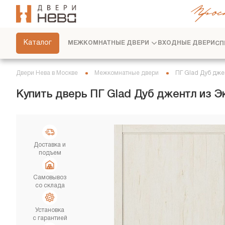
Прос
СКРЫТЫЕ ДВЕРИ
ФУРНИТУРА
Каталог
МЕЖКОМНАТНЫЕ ДВЕРИ
ВХОДНЫЕ ДВЕРИ
СП
ПЕРЕГОРОДКИ
ПЛИНТУСЫ
Двери Нева в Москве
Межкомнатные двери
ПГ Glad Дуб дже
РАЗДВИЖНЫЕ ДВЕРИ
Купить дверь ПГ Glad Дуб джентл из 
ДВЕРНЫЕ СИСТЕМЫ
СТЕНОВЫЕ ПАНЕЛИ
ДЕКОРАТИВНЫЕ РЕЙКИ
Доставка и
подъем
СЕРВИС
Самовывоз
со склада
Установка
с гарантией