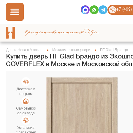
+7 (499)
Пространство начинается с двери
Двери Нева в Москве
Межкомнатные двери
ПГ Glad Брандо
Купить дверь ПГ Glad Брандо из Экошп
COVERFLEX в Москве и Московской обл
Доставка и
подъем
Самовывоз
со склада
Установка
с гарантией