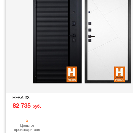
НЕВА 33
82 735
руб.
Цены от
производителя