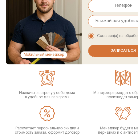
Согласен(а) на обрабо
Мобильный менеджер
Назначьте встречу у себя дома
Менеджер приедет с об
в удобное для вас время
произведет заме
Рассчитает персональную скидку и
Менеджер будет в ма
стоимость заказа, оформит договор
перчатках и с антисе