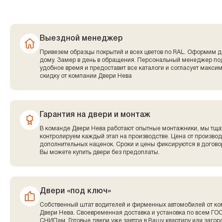
Выездной менеджер
Привезем образцы покрытий и всех цветов по RAL. Оформим д
дому. Замер в день в обращения. Персональный менеджер по
удобное время и предоставит все каталоги и согласует макси
скидку от компании Двери Нева
Гарантия на двери и монтаж
В команде Двери Нева работают опытные монтажники, мы тща
контролируем каждый этап на производстве. Цена от производ
дополнительных наценок. Сроки и цены фиксируются в договор
Вы можете купить двери без предоплаты.
Двери «под ключ»
Собственный штат водителей и фирменных автомобилей от к
Двери Нева. Своевременная доставка и установка по всем ГО
СНИПам. Готовые двери уже завтра в Вашу квартиру или заго