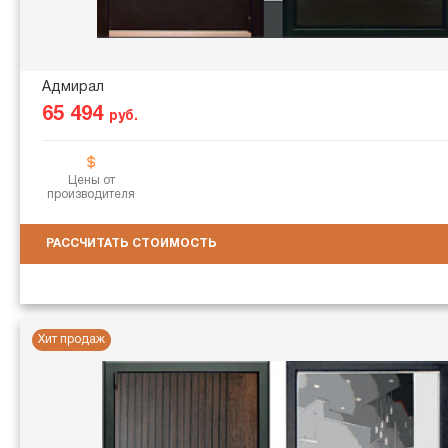
Адмирал
65 494
руб.
Цены от
производителя
РАССЧИТАТЬ СТОИМОСТЬ
Хит продаж