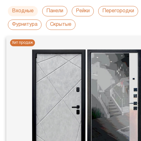
Входные
Панели
Рейки
Перегородки
Фурнитура
Скрытые
Хит продаж