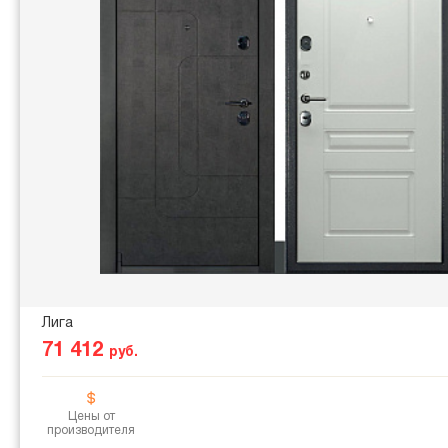
Лига
71 412
руб.
Цены от
производителя