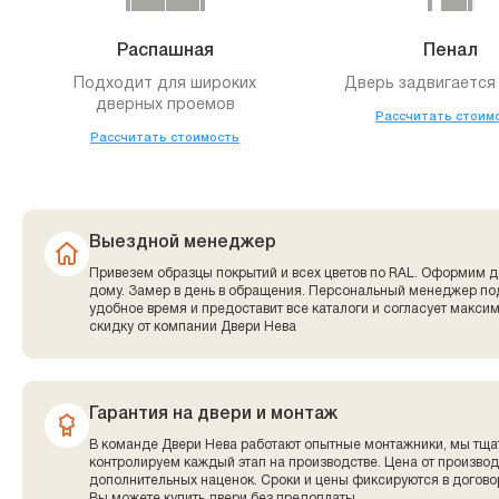
Распашная
Пенал
Подходит для широких
Дверь задвигается 
дверных проемов
Рассчитать стоим
Рассчитать стоимость
Выездной менеджер
Привезем образцы покрытий и всех цветов по RAL. Оформим д
дому. Замер в день в обращения. Персональный менеджер по
удобное время и предоставит все каталоги и согласует макси
скидку от компании Двери Нева
Гарантия на двери и монтаж
В команде Двери Нева работают опытные монтажники, мы тща
контролируем каждый этап на производстве. Цена от производ
дополнительных наценок. Сроки и цены фиксируются в договор
Вы можете купить двери без предоплаты.