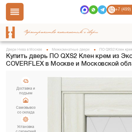
+7 (499)
Пространство начинается с двери
Двери Нева в Москве
Межкомнатные двери
ПО QXS2 Клен кре
Купить дверь ПО QXS2 Клен крем из Эк
COVERFLEX в Москве и Московской обл
Доставка и
подъем
Самовывоз
со склада
Установка
с гарантией