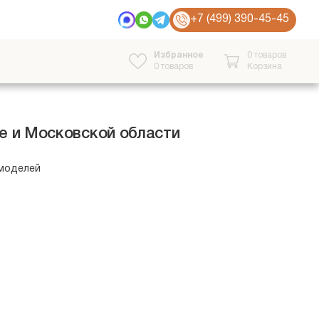
+7 (499) 390-45-45
Избранное
0 товаров
0
товаров
Корзина
е и Московской области
 моделей