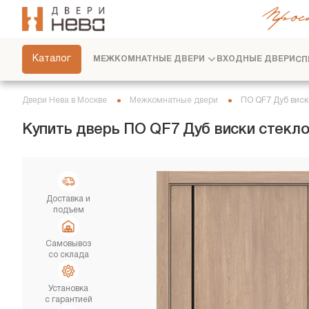
Прос
СКРЫТЫЕ ДВЕРИ
ФУРНИТУРА
Каталог
МЕЖКОМНАТНЫЕ ДВЕРИ
ВХОДНЫЕ ДВЕРИ
СП
ПЕРЕГОРОДКИ
ПЛИНТУСЫ
Двери Нева в Москве
Межкомнатные двери
ПО QF7 Дуб виск
РАЗДВИЖНЫЕ ДВЕРИ
Купить дверь ПО QF7 Дуб виски стекл
ДВЕРНЫЕ СИСТЕМЫ
СТЕНОВЫЕ ПАНЕЛИ
ДЕКОРАТИВНЫЕ РЕЙКИ
Доставка и
подъем
СЕРВИС
Самовывоз
со склада
Установка
с гарантией