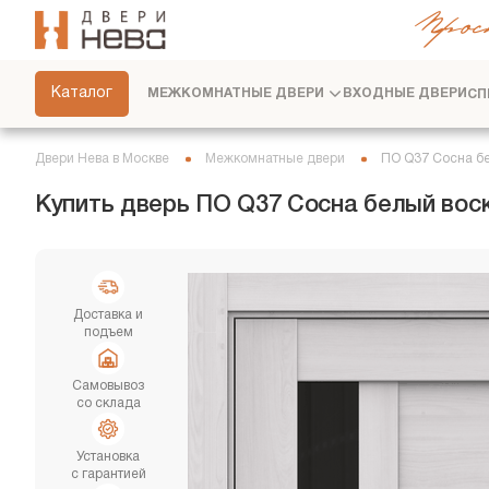
Прос
СКРЫТЫЕ ДВЕРИ
ФУРНИТУРА
Каталог
МЕЖКОМНАТНЫЕ ДВЕРИ
ВХОДНЫЕ ДВЕРИ
СП
ПЕРЕГОРОДКИ
ПЛИНТУСЫ
Двери Нева в Москве
Межкомнатные двери
ПО Q37 Сосна бе
РАЗДВИЖНЫЕ ДВЕРИ
Купить дверь ПО Q37 Сосна белый вос
ДВЕРНЫЕ СИСТЕМЫ
СТЕНОВЫЕ ПАНЕЛИ
ДЕКОРАТИВНЫЕ РЕЙКИ
Доставка и
подъем
СЕРВИС
Самовывоз
со склада
Установка
с гарантией