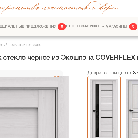
транство начинается с двери
ЕЦИАЛЬНЫЕ ПРЕДЛОЖЕНИЯ
БЛОГ
О ФАБРИКЕ
МАГАЗИНЫ
6
3
ФАБРИКА
ДИЗАЙНЕРАМ
лый воск стекло черное
к стекло черное из Экошпона COVERFLEX 
Двери в этом цвете:
3