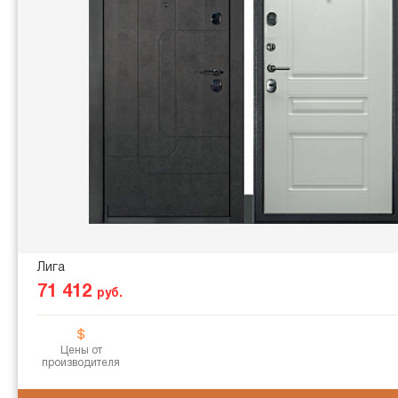
Лига
71 412
руб.
Цены от
производителя