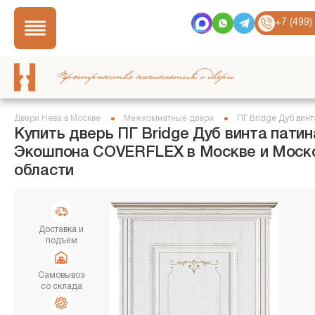
+7 (499)
Пространство начинается с двери
Двери Нева в Москве
Межкомнатные двери
ПГ Bridge Дуб винт
Купить дверь ПГ Bridge Дуб винта патин
Экошпона COVERFLEX в Москве и Моск
области
Доставка и
подъем
Самовывоз
со склада