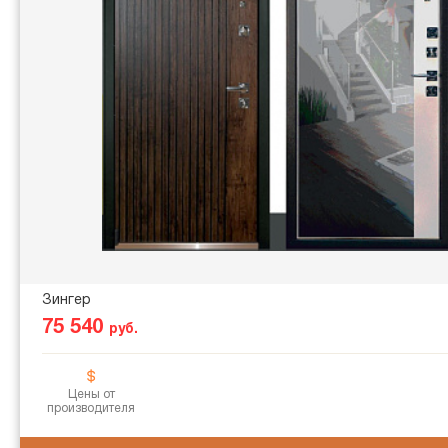
Зингер
75 540
руб.
Цены от
производителя