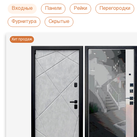
Входные
Панели
Рейки
Перегородки
Фурнитура
Скрытые
Хит продаж