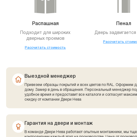
Распашная
Пенал
Подходит для широких
Дверь задвигается 
дверных проемов
Рассчитать стоим
Рассчитать стоимость
Выездной менеджер
Привезем образцы покрытий и всех цветов по RAL. Оформим д
дому. Замер в день в обращения. Персональный менеджер по
удобное время и предоставит все каталоги и согласует макси
скидку от компании Двери Нева
Гарантия на двери и монтаж
В команде Двери Нева работают опытные монтажники, мы тща
контролируем каждый этап на производстве. Цена от производ