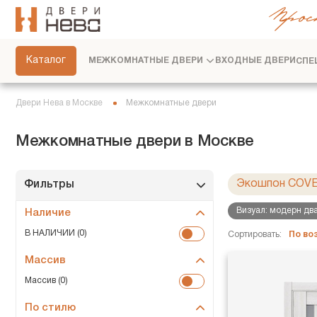
Прос
СКРЫТЫЕ ДВЕРИ
ФУРНИТУРА
Каталог
МЕЖКОМНАТНЫЕ ДВЕРИ
ВХОДНЫЕ ДВЕРИ
СПЕ
ПЕРЕГОРОДКИ
ПЛИНТУСЫ
Двери Нева в Москве
Межкомнатные двери
РАЗДВИЖНЫЕ ДВЕРИ
Межкомнатные двери в Москве
ДВЕРНЫЕ СИСТЕМЫ
СТЕНОВЫЕ ПАНЕЛИ
Экошпон COV
Фильтры
ДЕКОРАТИВНЫЕ РЕЙКИ
Визуал: модерн два
Наличие
СЕРВИС
В НАЛИЧИИ (0)
Сортировать:
По в
Массив
Массив (0)
По стилю