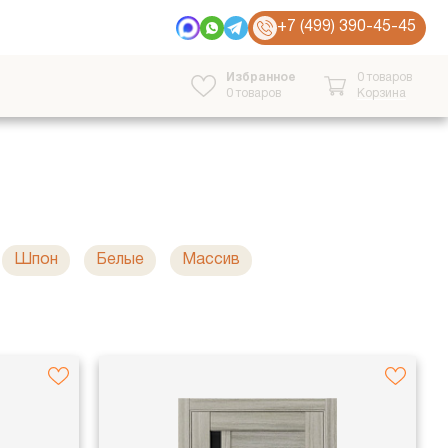
+7 (499) 390-45-45
Избранное
0 товаров
0
товаров
Корзина
Шпон
Белые
Массив