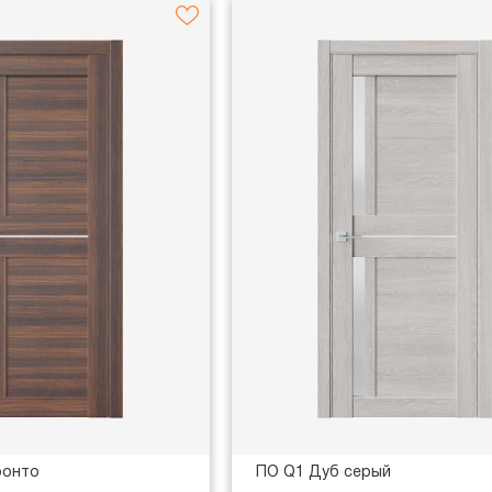
ронто
ПО Q1 Дуб серый