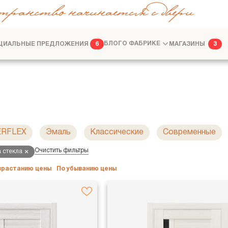
транство начинается с двери
ЦИАЛЬНЫЕ ПРЕДЛОЖЕНИЯ
БЛОГ
О ФАБРИКЕ
МАГАЗИНЫ
6
3
ФАБРИКА
ДИЗАЙНЕРАМ
ERFLEX
Эмаль
Классические
Современные
Очистить фильтры
 стекла
озрастанию цены
По убыванию цены