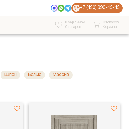
+7 (499) 390-45-45
Избранное
0 товаров
0
товаров
Корзина
Шпон
Белые
Массив