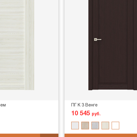
рем
ПГ K 3 Венге
10 545
руб.