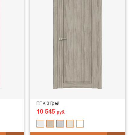
ПГ K 3 Грей
10 545
руб.