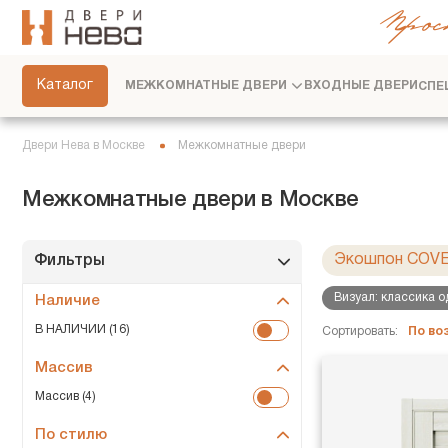
Прос
СКРЫТЫЕ ДВЕРИ
ФУРНИТУРА
Каталог
МЕЖКОМНАТНЫЕ ДВЕРИ
ВХОДНЫЕ ДВЕРИ
СПЕ
ПЕРЕГОРОДКИ
ПЛИНТУСЫ
Двери Нева в Москве
Межкомнатные двери
РАЗДВИЖНЫЕ ДВЕРИ
Межкомнатные двери в Москве
ДВЕРНЫЕ СИСТЕМЫ
СТЕНОВЫЕ ПАНЕЛИ
Экошпон COV
Фильтры
ДЕКОРАТИВНЫЕ РЕЙКИ
Визуал: классика 
Наличие
СЕРВИС
В НАЛИЧИИ (16)
Сортировать:
По в
Массив
Массив (4)
По стилю