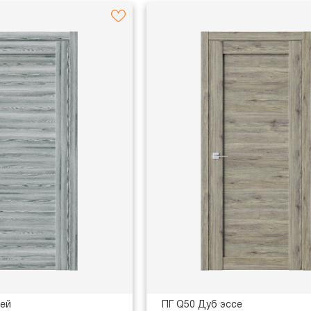
рей
ПГ Q50 Дуб эссе