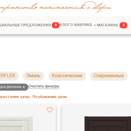
транство начинается с двери
ЦИАЛЬНЫЕ ПРЕДЛОЖЕНИЯ
БЛОГ
О ФАБРИКЕ
МАГАЗИНЫ
6
3
ФАБРИКА
ДИЗАЙНЕРАМ
ERFLEX
Эмаль
Классические
Современные
Очистить фильтры
одна филенка
озрастанию цены
По убыванию цены