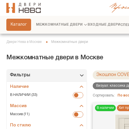
Прос
СКРЫТЫЕ ДВЕРИ
ФУРНИТУРА
Каталог
МЕЖКОМНАТНЫЕ ДВЕРИ
ВХОДНЫЕ ДВЕРИ
СПЕ
ПЕРЕГОРОДКИ
ПЛИНТУСЫ
Двери Нева в Москве
Межкомнатные двери
РАЗДВИЖНЫЕ ДВЕРИ
Межкомнатные двери в Москве
ДВЕРНЫЕ СИСТЕМЫ
СТЕНОВЫЕ ПАНЕЛИ
Экошпон COV
Фильтры
ДЕКОРАТИВНЫЕ РЕЙКИ
Визуал: классика 
Наличие
СЕРВИС
В НАЛИЧИИ (33)
Сортировать:
По в
Массив
В наличии
Хит п
Массив (11)
По стилю