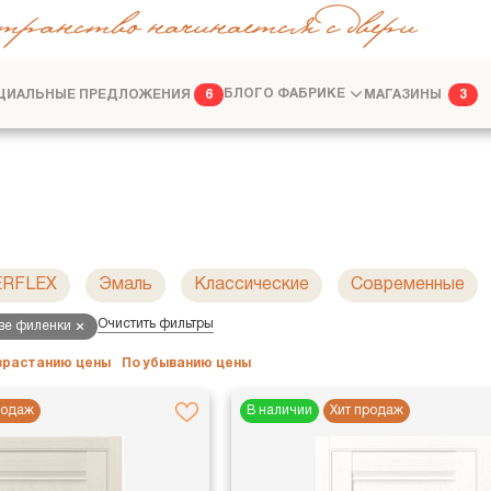
транство начинается с двери
ЦИАЛЬНЫЕ ПРЕДЛОЖЕНИЯ
БЛОГ
О ФАБРИКЕ
МАГАЗИНЫ
6
3
ФАБРИКА
ДИЗАЙНЕРАМ
ERFLEX
Эмаль
Классические
Современные
Очистить фильтры
две филенки
озрастанию цены
По убыванию цены
родаж
В наличии
Хит продаж