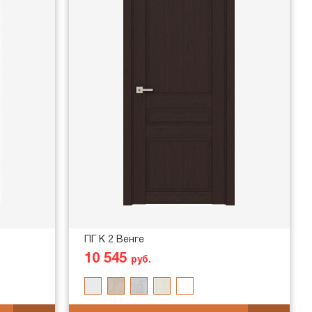
ПГ K 2 Венге
10 545
руб.