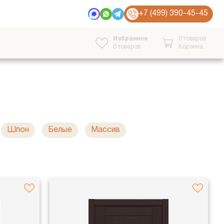
+7 (499) 390-45-45
Избранное
0 товаров
0
товаров
Корзина
Шпон
Белые
Массив